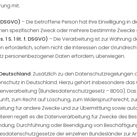
rung mit.
. a DSGVO)
– Die betroffene Person hat ihre Einwilligung in 
nen spezifischen Zweck oder mehrere bestimmte Zwecke
 1 S. 1 lit. f. DSGVO)
– Die Verarbeitung ist zur Wahrung d
en erforderlich, sofern nicht die Interessen oder Grundrec
utz personenbezogener Daten erfordern, überwiegen.
 Deutschland
: Zusätzlich zu den Datenschutzregelungen
nschutz in Deutschland. Hierzu gehört insbesondere das
enverarbeitung (Bundesdatenschutzgesetz – BDSG). Das
unft, zum Recht auf Löschung, zum Widerspruchsrecht, zu
itung für andere Zwecke und zur Übermittlung sowie aut
s Weiteren regelt es die Datenverarbeitung für Zwecke des B
ündung, Durchführung oder Beendigung von Beschäftigungs
ndesdatenschutzgesetze der einzelnen Bundesländer zur