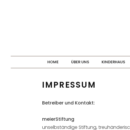
Skip
to
content
HOME
ÜBER UNS
KINDERHAUS
IMPRESSUM
Betreiber und Kontakt:
meierStiftung
unselbständige Stiftung, treuhänderis