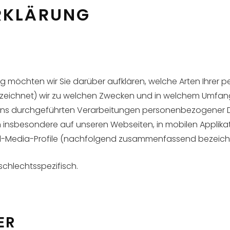
RKLÄRUNG
ng möchten wir Sie darüber aufklären, welche Arten Ihre
ezeichnet) wir zu welchen Zwecken und in welchem Umfang
on uns durchgeführten Verarbeitungen personenbezogener
h insbesondere auf unseren Webseiten, in mobilen Applika
ial-Media-Profile (nachfolgend zusammenfassend bezeichn
schlechtsspezifisch.
ER